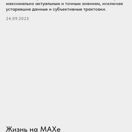
максимально актуальным и точным знаниям, исключая
устаревшие данные и субъективные трактовки.
24.09.2025
 "Северная Осетия"
Жизнь на MAXе
Вконтакте
Телеграм-канал
Rutube
Новости в MAX