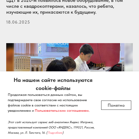
ЦДТ в 2020-м появилось новое оборудование, в том
числе с квадрокоптерами, казалось, что ребята,
изучающие их, прикасаются к будущему.
18.06.2025
На нашем сайте используются
cookie-файлы
Продолжая пользоваться данным сайтом, вы
подтверждаете свое согласие на использование
Понятно
файлов cookie в соответствии с настоящим
уведомлением и
Пользовательским соглашением.
Этот сайт использует сервис веб-аналитики Яндекс Метрика,
предоставляемый компанией ООО «ЯНДЕКС», 119021, Россия,
Москва, ул. Л. Толстого, 16.
(
Подробнее
)
Катализатор развития