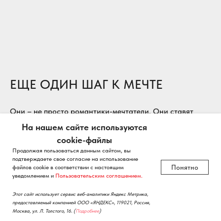
ЕЩЕ ОДИН ШАГ К МЕЧТЕ
Они – не просто романтики-мечтатели. Они ставят
цели, загадывают желания, ищут возможности и много
На нашем сайте используются
работают. И «Школа фермера» в Горском ГАУ стала для
cookie-файлы
них еще одним этапом на пути к намеченному:
слушатели 4-го сезона завершили свое обучение.
Продолжая пользоваться данным сайтом, вы
подтверждаете свое согласие на использование
02.07.2026
Понятно
файлов cookie в соответствии с настоящим
уведомлением и
Пользовательским соглашением.
Этот сайт использует сервис веб-аналитики Яндекс Метрика,
предоставляемый компанией ООО «ЯНДЕКС», 119021, Россия,
Москва, ул. Л. Толстого, 16.
(
Подробнее
)