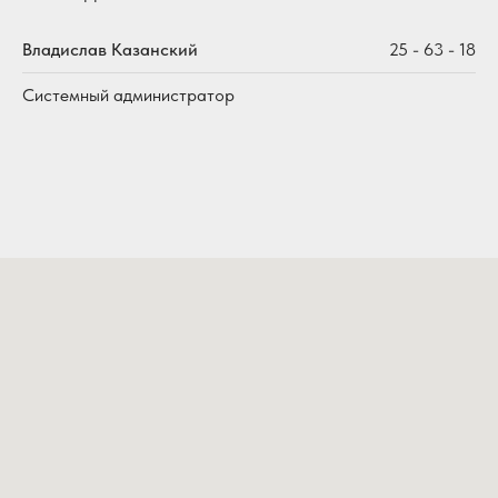
Владислав Казанский
25 - 63 - 18
Системный администратор
 "Северная Осетия"
Вконтакте
Телеграм-канал
Rutube
Новости в MAX
Республиканская
ежедневная
газета